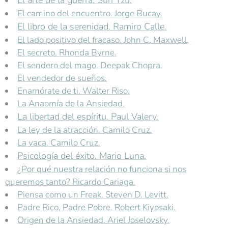
El arte de la guerra. Sun Tzu.
El camino del encuentro. Jorge Bucay.
El libro de la serenidad. Ramiro Calle.
El lado positivo del fracaso. John C. Maxwell.
El secreto. Rhonda Byrne.
El sendero del mago. Deepak Chopra.
El vendedor de sueños.
Enamórate de ti. Walter Riso.
La Anaomía de la Ansiedad.
La libertad del espíritu. Paul Valery.
La ley de la atracción. Camilo Cruz.
La vaca. Camilo Cruz.
Psicología del éxito. Mario Luna.
¿Por qué nuestra relación no funciona si nos
queremos tanto? Ricardo Cariaga.
Piensa como un Freak. Steven D. Levitt.
Padre Rico, Padre Pobre. Robert Kiyosaki.
Origen de la Ansiedad. Ariel Joselovsky.